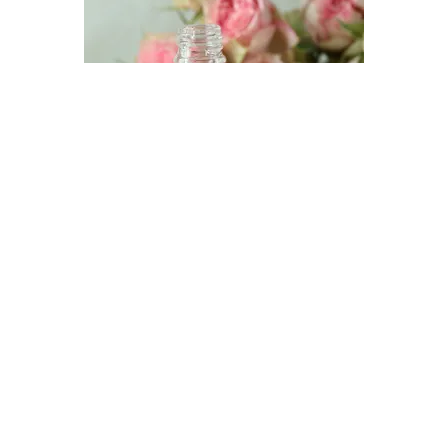
Les parfums fleuris délicats et chics
Appliquez un parfum similaire à la grande famille des
floraux en optant pour une fragrance naturelle et
délicate.